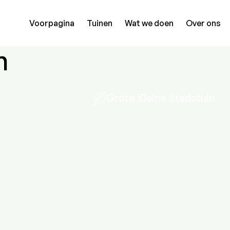
Voorpagina
Tuinen
Wat we doen
Over ons
n
Grote Kleine Stadstuin