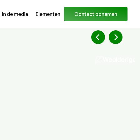
In de media
Elementen
Contact opnemen
Weelderige P