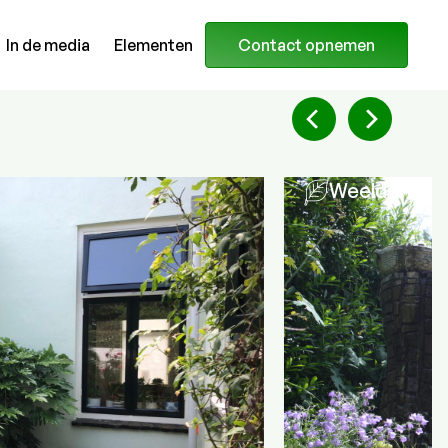
In de media
Elementen
Contact opnemen
Weelderige P